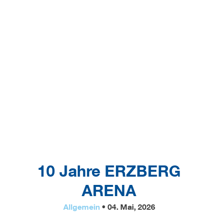
[wetter lat="47.5425" lon="14.8889"]
DE
NAVIGATION
10 Jahre ERZBERG
ARENA
Allgemein
• 04. Mai, 2026