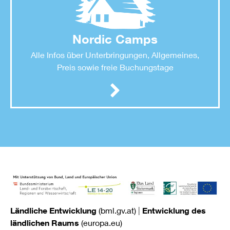
Nordic Camps
Alle Infos über Unterbringungen, Allgemeines,
Preis sowie freie Buchungstage
Ländliche Entwicklung
(bml.gv.at)
|
Entwicklung des
ländlichen Raums
(europa.eu)