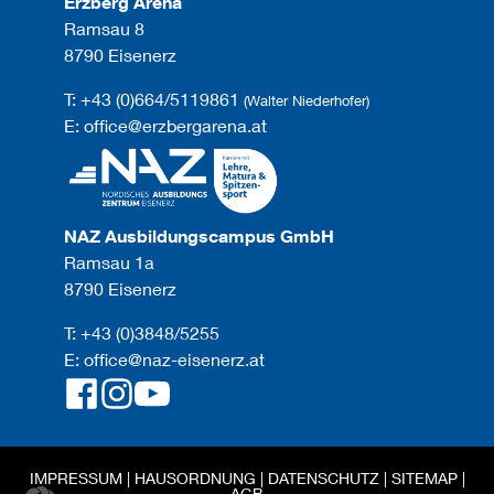
Erzberg Arena
Ramsau 8
8790 Eisenerz
T: +43 (0)664/5119861
(Walter Niederhofer)
E: office@erzbergarena.at
NAZ Ausbildungscampus GmbH
Ramsau 1a
8790 Eisenerz
T: +43 (0)3848/5255
E: office@naz-eisenerz.at
IMPRESSUM
|
HAUSORDNUNG
|
DATENSCHUTZ
|
SITEMAP
|