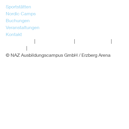
E: office@erzbergarena.at
Sportstätten
Nordic Camps
Buchungen
Veranstaltungen
Kontakt
IMPRESSUM
|
HAUSORDNUNG
|
DATENSCHUTZ
|
SITEMAP
|
AGB
© NAZ Ausbildungscampus GmbH / Erzberg Arena