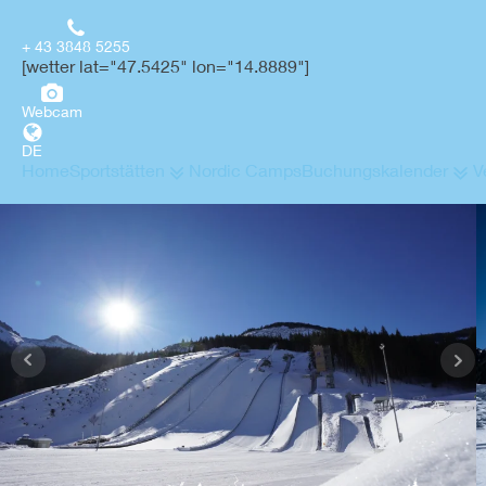
+ 43 3848 5255
[wetter lat="47.5425" lon="14.8889"]
Webcam
DE
Home
Sportstätten
Nordic Camps
Buchungskalender
V