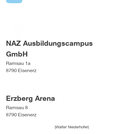
NAZ Ausbildungscampus
GmbH
Ramsau 1a
8790 Eisenerz
T: +43 (0)3848/5255
E: office@naz-eisenerz.at
Erzberg Arena
Ramsau 8
8790 Eisenerz
T: +43 (0)664/5119861
(Walter Niederhofer)